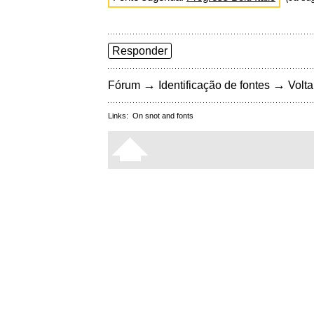
Responder
→
→
Fórum
Identificação de fontes
Volta
Links:
On snot and fonts