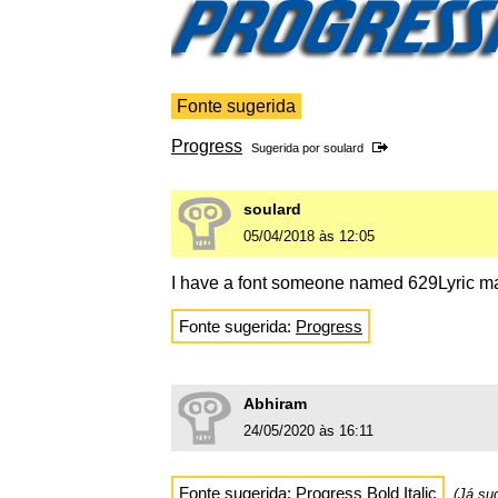
Fonte sugerida
Progress
Sugerida por
soulard
soulard
05/04/2018 às 12:05
I have a font someone named 629Lyric m
Fonte sugerida:
Progress
Abhiram
24/05/2020 às 16:11
Fonte sugerida:
Progress Bold Italic
(Já su