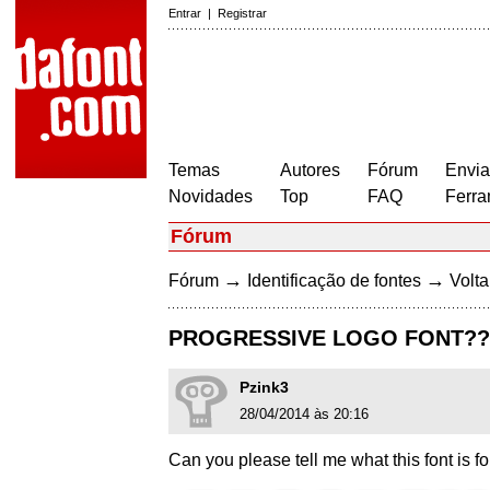
Entrar
|
Registrar
Temas
Autores
Fórum
Envia
Novidades
Top
FAQ
Ferra
Fórum
→
→
Fórum
Identificação de fontes
Volta
PROGRESSIVE LOGO FONT??
Pzink3
28/04/2014 às 20:16
Can you please tell me what this font is fo