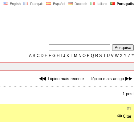
English
Français
Español
Deutsch
Italiano
Português
A
B
C
D
E
F
G
H
I
J
K
L
M
N
O
P
Q
R
S
T
U
V
W
X
Y
Z
#
Tópico mais recente
Tópico mais antigo
1 post
#1
Citar