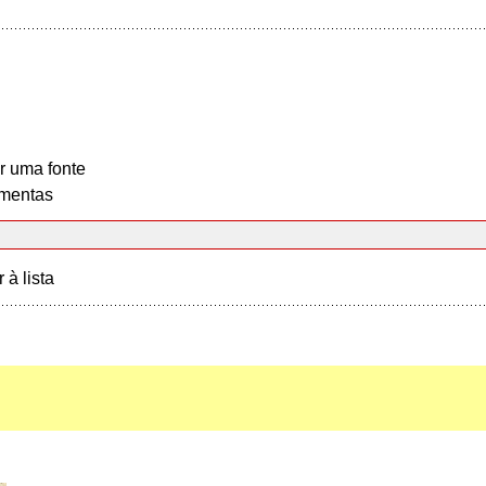
r uma fonte
mentas
r à lista