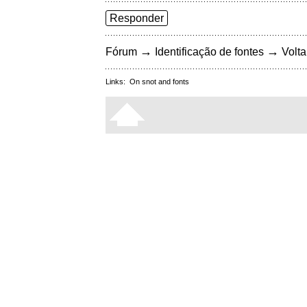
Responder
→
→
Fórum
Identificação de fontes
Volta
Links:
On snot and fonts