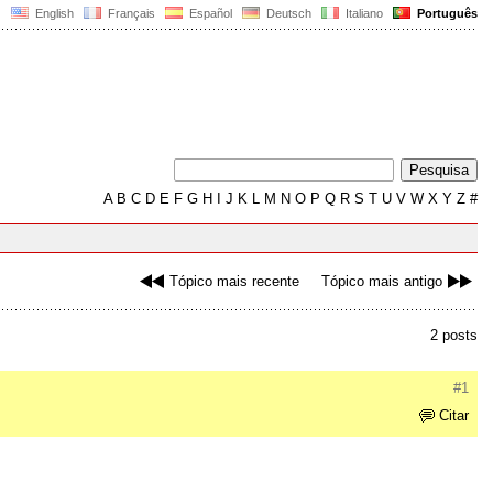
English
Français
Español
Deutsch
Italiano
Português
A
B
C
D
E
F
G
H
I
J
K
L
M
N
O
P
Q
R
S
T
U
V
W
X
Y
Z
#
Tópico mais recente
Tópico mais antigo
2 posts
#1
Citar