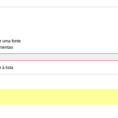
r uma fonte
mentas
r à lista