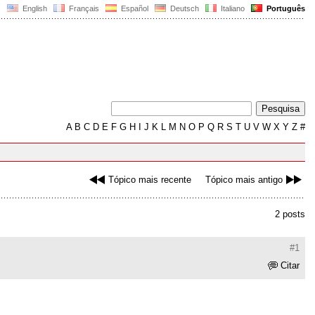
English
Français
Español
Deutsch
Italiano
Português
A
B
C
D
E
F
G
H
I
J
K
L
M
N
O
P
Q
R
S
T
U
V
W
X
Y
Z
#
Tópico mais recente
Tópico mais antigo
2 posts
#1
Citar