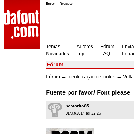
Entrar
|
Registrar
Temas
Autores
Fórum
Envia
Novidades
Top
FAQ
Ferra
Fórum
→
→
Fórum
Identificação de fontes
Volta
Fuente por favor/ Font please
hectorito85
01/03/2014 às 22:26