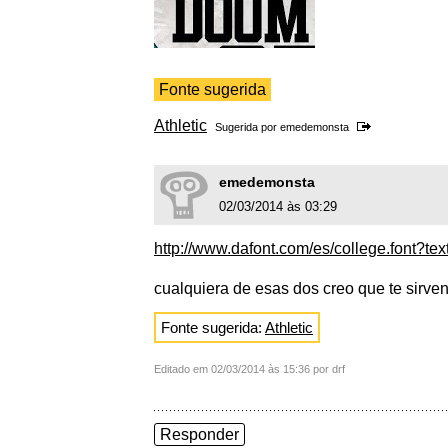
Fonte sugerida
Athletic
Sugerida por
emedemonsta
emedemonsta
02/03/2014 às 03:29
http://www.dafont.com/es/college.font?t
cualquiera de esas dos creo que te sirve
Fonte sugerida:
Athletic
Editado em 02/03/2014 às 15:36 por drf
Responder