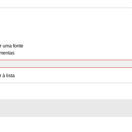
r uma fonte
mentas
r à lista