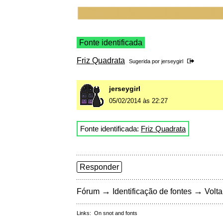
Fonte identificada
Friz Quadrata
Sugerida por
jerseygirl
jerseygirl
05/02/2014 às 22:27
Fonte identificada:
Friz Quadrata
Responder
→
→
Fórum
Identificação de fontes
Volta
Links:
On snot and fonts