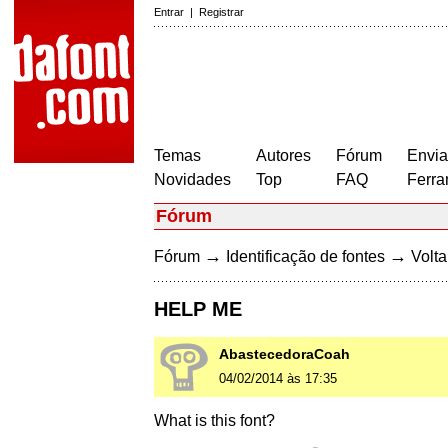
Entrar
|
Registrar
Temas
Autores
Fórum
Envia
Novidades
Top
FAQ
Ferra
Fórum
→
→
Fórum
Identificação de fontes
Volta
HELP ME
AbastecedoraCoah
04/02/2014 às 17:35
What is this font?