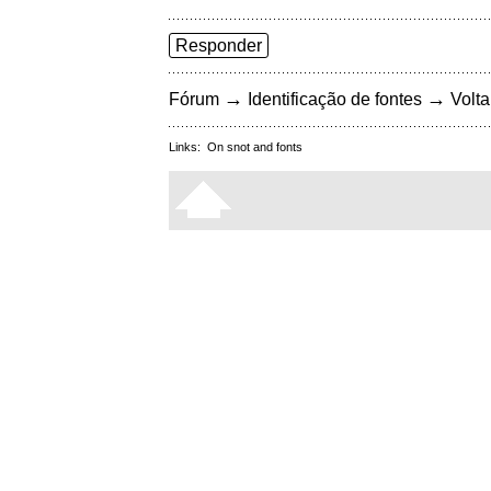
Responder
→
→
Fórum
Identificação de fontes
Volta
Links:
On snot and fonts