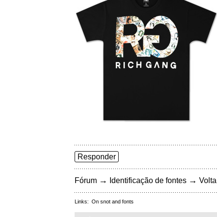
Responder
→
→
Fórum
Identificação de fontes
Volta
Links:
On snot and fonts