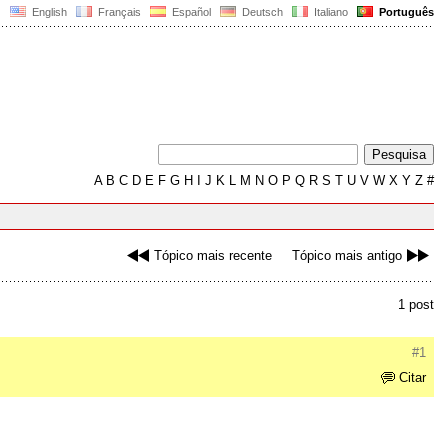
English
Français
Español
Deutsch
Italiano
Português
A
B
C
D
E
F
G
H
I
J
K
L
M
N
O
P
Q
R
S
T
U
V
W
X
Y
Z
#
Tópico mais recente
Tópico mais antigo
1 post
#1
Citar