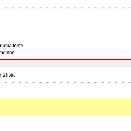
r uma fonte
mentas
r à lista