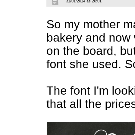
31/01/2014 às 20:01
So my mother ma
bakery and now 
on the board, b
font she used. S
The font I'm looki
that all the price