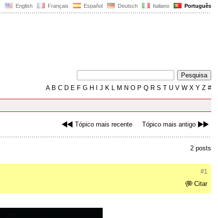
English
Français
Español
Deutsch
Italiano
Português
A
B
C
D
E
F
G
H
I
J
K
L
M
N
O
P
Q
R
S
T
U
V
W
X
Y
Z
#
Tópico mais recente
Tópico mais antigo
2 posts
#1
Citar