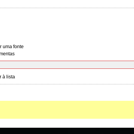
r uma fonte
mentas
r à lista