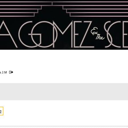
a J.M
e