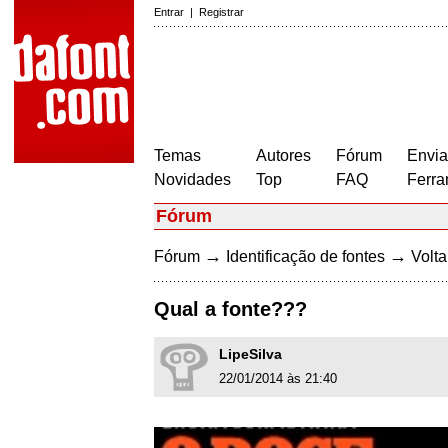
Entrar
|
Registrar
Temas
Autores
Fórum
Envia
Novidades
Top
FAQ
Ferra
Fórum
→
→
Fórum
Identificação de fontes
Volta
Qual a fonte???
LipeSilva
22/01/2014 às 21:40