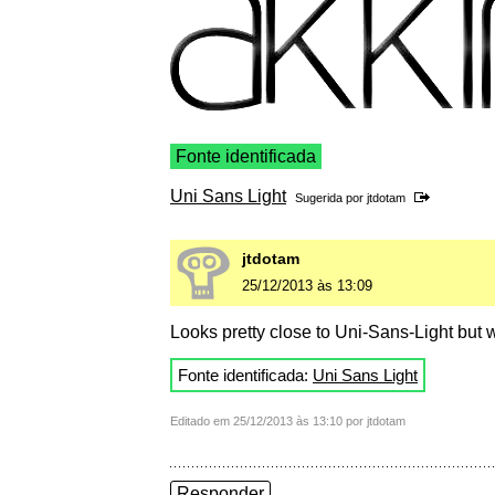
Fonte identificada
Uni Sans Light
Sugerida por
jtdotam
jtdotam
25/12/2013 às 13:09
Looks pretty close to Uni-Sans-Light but w
Fonte identificada:
Uni Sans Light
Editado em 25/12/2013 às 13:10 por jtdotam
Responder