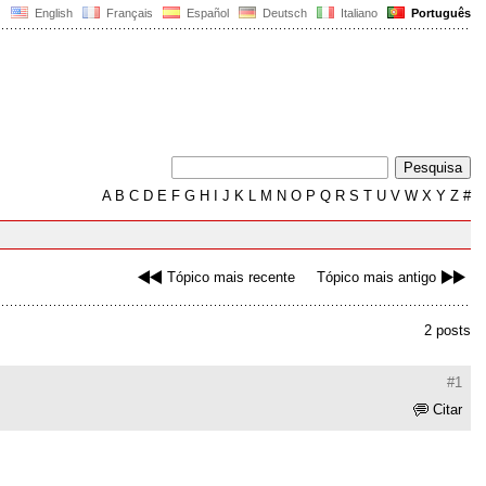
English
Français
Español
Deutsch
Italiano
Português
A
B
C
D
E
F
G
H
I
J
K
L
M
N
O
P
Q
R
S
T
U
V
W
X
Y
Z
#
Tópico mais recente
Tópico mais antigo
2 posts
#1
Citar