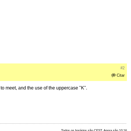
#2
Citar
" to meet, and the use of the uppercase "K".
Todos os horários são CEST. Agora são 10:16