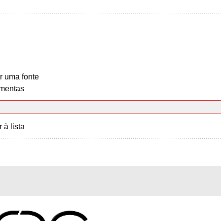
r uma fonte
mentas
r à lista