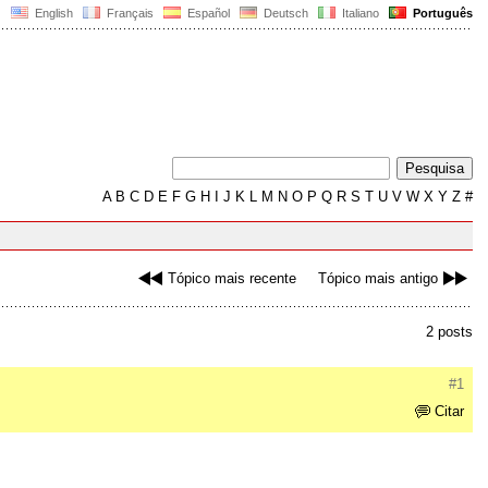
English
Français
Español
Deutsch
Italiano
Português
A
B
C
D
E
F
G
H
I
J
K
L
M
N
O
P
Q
R
S
T
U
V
W
X
Y
Z
#
Tópico mais recente
Tópico mais antigo
2 posts
#1
Citar