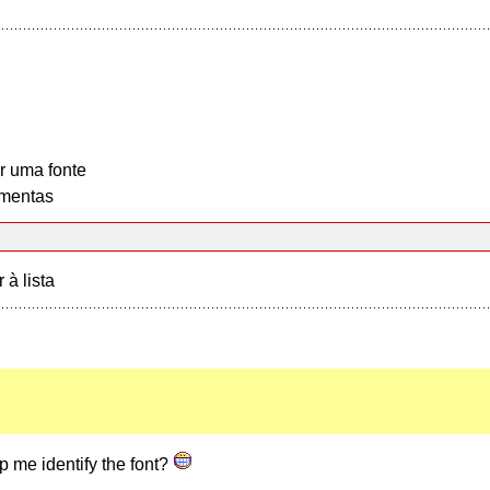
r uma fonte
mentas
r à lista
p me identify the font?