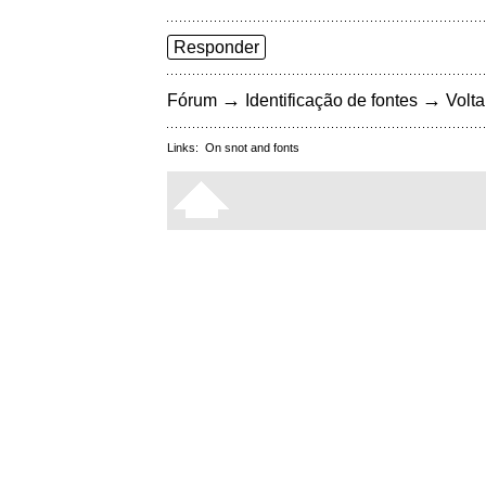
Responder
→
→
Fórum
Identificação de fontes
Volta
Links:
On snot and fonts