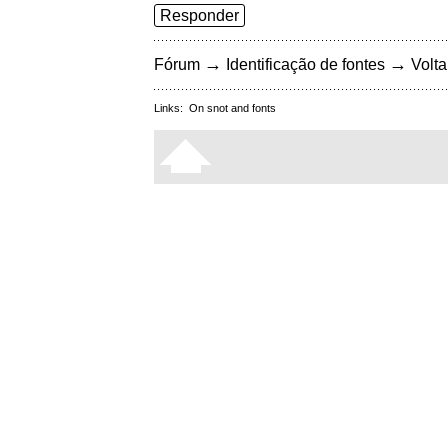
Responder
→
→
Fórum
Identificação de fontes
Volta
Links:
On snot and fonts