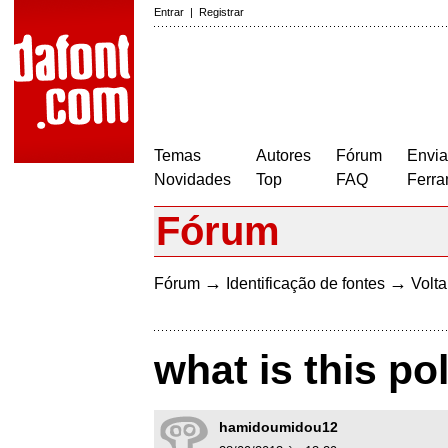
Entrar
|
Registrar
Temas
Autores
Fórum
Envia
Novidades
Top
FAQ
Ferra
Fórum
→
→
Fórum
Identificação de fontes
Volta
what is this po
hamidoumidou12