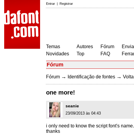
Entrar
|
Registrar
Temas
Autores
Fórum
Envia
Novidades
Top
FAQ
Ferra
Fórum
→
→
Fórum
Identificação de fontes
Volta
one more!
seanie
23/09/2013 às 04:43
i only need to know the script font's name.
thanks