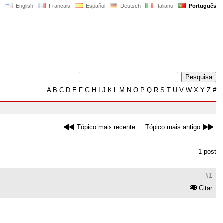
English
Français
Español
Deutsch
Italiano
Português
A
B
C
D
E
F
G
H
I
J
K
L
M
N
O
P
Q
R
S
T
U
V
W
X
Y
Z
#
Tópico mais recente
Tópico mais antigo
1 post
#1
Citar