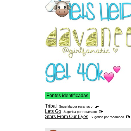
Fontes identificadas
Tribal
Sugerida por
rocamaco
Lets Go
Sugerida por
rocamaco
Stars From Our Eyes
Sugerida por
rocamaco