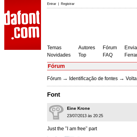
Entrar
|
Registrar
Temas
Autores
Fórum
Envia
Novidades
Top
FAQ
Ferra
Fórum
→
→
Fórum
Identificação de fontes
Volta
Font
Eine Krone
23/07/2013 às 20:25
Just the "I am free" part