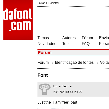
Entrar
|
Registrar
Temas
Autores
Fórum
Envia
Novidades
Top
FAQ
Ferra
Fórum
→
→
Fórum
Identificação de fontes
Volta
Font
Eine Krone
23/07/2013 às 20:25
Just the "I am free" part