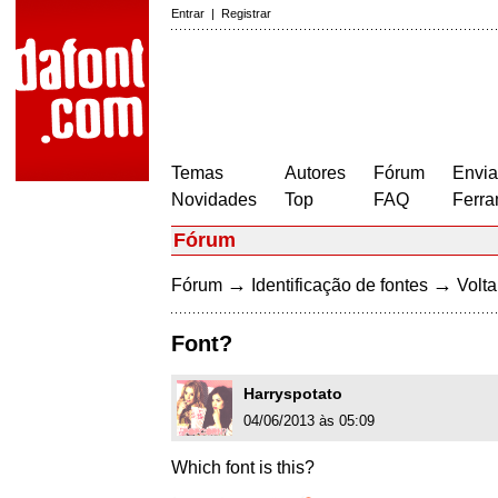
Entrar
|
Registrar
Temas
Autores
Fórum
Envia
Novidades
Top
FAQ
Ferra
Fórum
→
→
Fórum
Identificação de fontes
Volta
Font?
Harryspotato
04/06/2013 às 05:09
Which font is this?