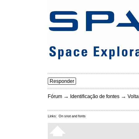
Responder
→
→
Fórum
Identificação de fontes
Volta
Links:
On snot and fonts