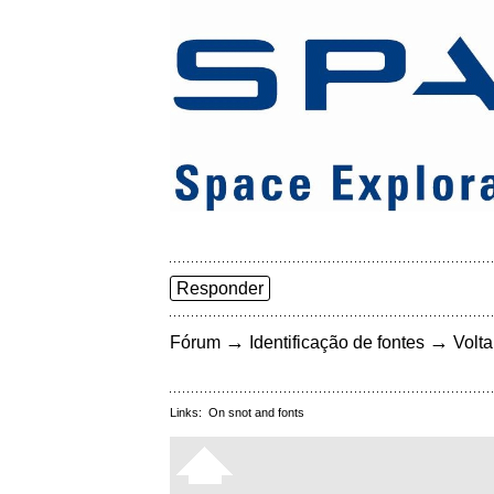
Responder
→
→
Fórum
Identificação de fontes
Volta
Links:
On snot and fonts