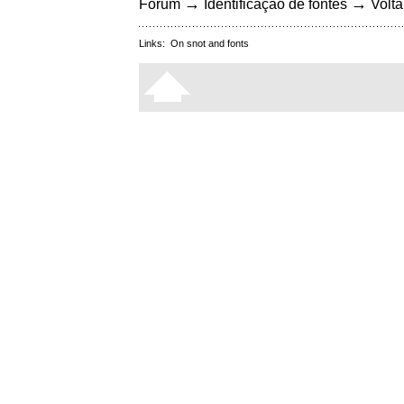
→
→
Fórum
Identificação de fontes
Volta
Links:
On snot and fonts