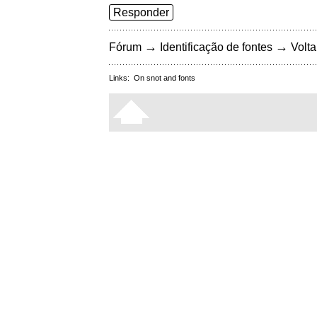
Responder
→
→
Fórum
Identificação de fontes
Volta
Links:
On snot and fonts