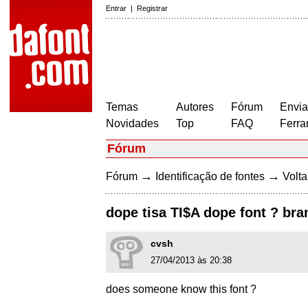
Entrar
|
Registrar
Temas
Autores
Fórum
Envia
Novidades
Top
FAQ
Ferra
Fórum
→
→
Fórum
Identificação de fontes
Volta
dope tisa TI$A dope font ? bra
cvsh
27/04/2013 às 20:38
does someone know this font ?