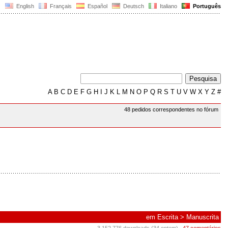
English
Français
Español
Deutsch
Italiano
Português
A
B
C
D
E
F
G
H
I
J
K
L
M
N
O
P
Q
R
S
T
U
V
W
X
Y
Z
#
48 pedidos correspondentes no fórum
em
Escrita
>
Manuscrita