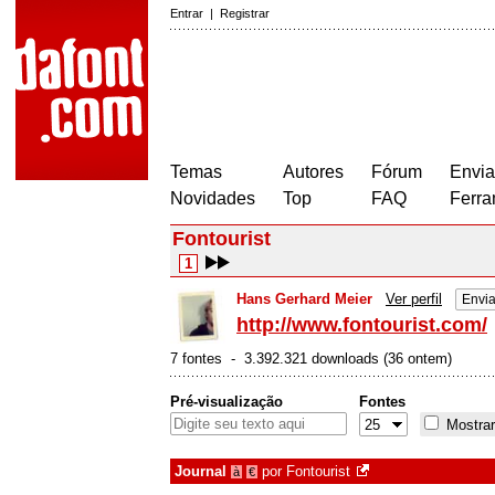
Entrar
|
Registrar
Temas
Autores
Fórum
Envia
Novidades
Top
FAQ
Ferra
Fontourist
1
Hans Gerhard Meier
Ver perfil
Envi
http://www.fontourist.com/
7 fontes - 3.392.321 downloads (36 ontem)
Pré-visualização
Fontes
Mostrar
Journal
por
Fontourist
à
€