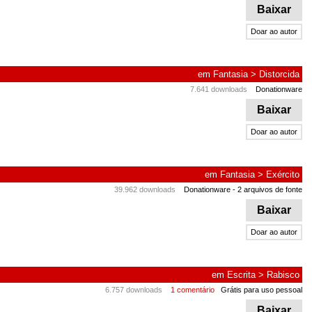
Baixar
Doar ao autor
em
Fantasia
>
Distorcida
7.641 downloads
Donationware
Baixar
Doar ao autor
em
Fantasia
>
Exército
39.962 downloads
Donationware
- 2 arquivos de fonte
Baixar
Doar ao autor
em
Escrita
>
Rabisco
6.757 downloads
1 comentário
Grátis para uso pessoal
Baixar