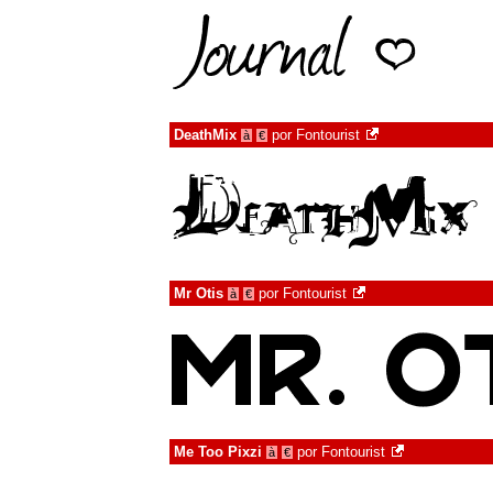
DeathMix
por
Fontourist
à
€
Mr Otis
por
Fontourist
à
€
Me Too Pixzi
por
Fontourist
à
€