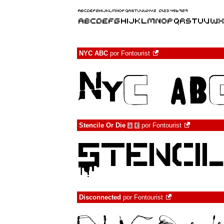
NYC ABC
por
Fontourist
Stencile Or Die
por
Fontourist
à
€
Disconnected
por
Fontourist