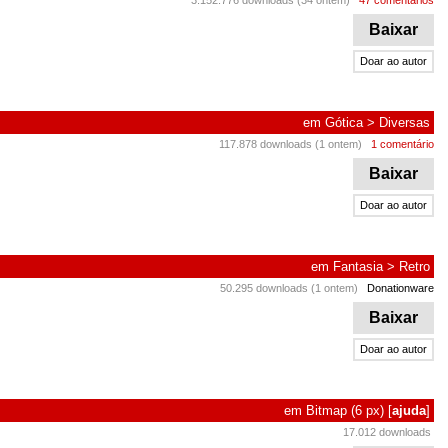
3.152.776 downloads (34 ontem)
47 comentários
Baixar
Doar ao autor
em
Gótica
>
Diversas
117.878 downloads (1 ontem)
1 comentário
Baixar
Doar ao autor
em
Fantasia
>
Retro
50.295 downloads (1 ontem)
Donationware
Baixar
Doar ao autor
em
Bitmap
(6 px)
[
ajuda
]
17.012 downloads