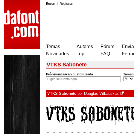
Entrar
|
Registrar
Temas
Autores
Fórum
Envia
Novidades
Top
FAQ
Ferra
VTKS Sabonete
Pré-visualização customizada
Taman
VTKS Sabonete
por
Douglas Vitkauskas