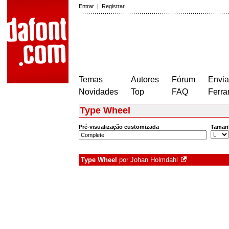
Entrar
|
Registrar
Temas
Autores
Fórum
Envia
Novidades
Top
FAQ
Ferra
Type Wheel
Pré-visualização customizada
Taman
Type Wheel
por
Johan Holmdahl