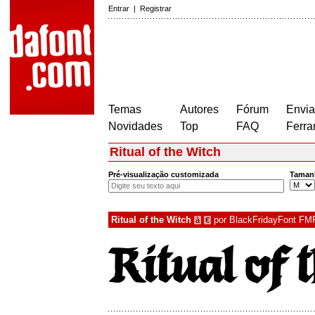
Entrar
|
Registrar
Temas
Autores
Fórum
Envia
Novidades
Top
FAQ
Ferra
Ritual of the Witch
Pré-visualização customizada
Taman
Ritual of the Witch
por
BlackFridayFont FM
à
€