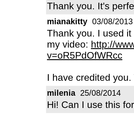
Thank you. It's perfe
mianakitty
03/08/2013
Thank you. I used it
my video:
http://ww
v=oR5PdOfWRcc
I have credited you.
milenia
25/08/2014
Hi! Can I use this 