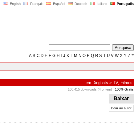
English
Français
Español
Deutsch
Italiano
Português
A
B
C
D
E
F
G
H
I
J
K
L
M
N
O
P
Q
R
S
T
U
V
W
X
Y
Z
#
em
Dingbats
>
TV, Filmes
108.415 downloads (4 ontem)
100% Grátis
Baixar
Doar ao autor