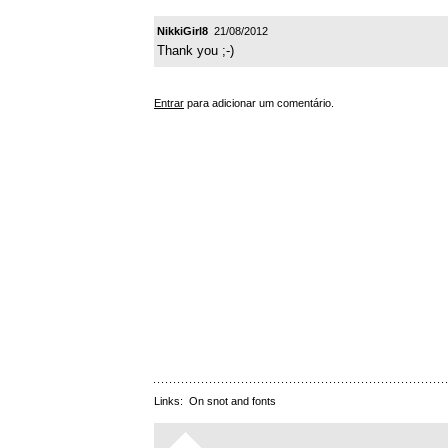
NikkiGirl8
21/08/2012
Thank you ;-)
Entrar
para adicionar um comentário.
Links:
On snot and fonts