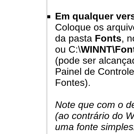
Em qualquer ver
Coloque os arquivos
da pasta
Fonts
, 
ou C:\
WINNT\Fon
(pode ser alcança
Painel de Control
Fontes).
Note que com o d
(ao contrário do W
uma fonte simplesm