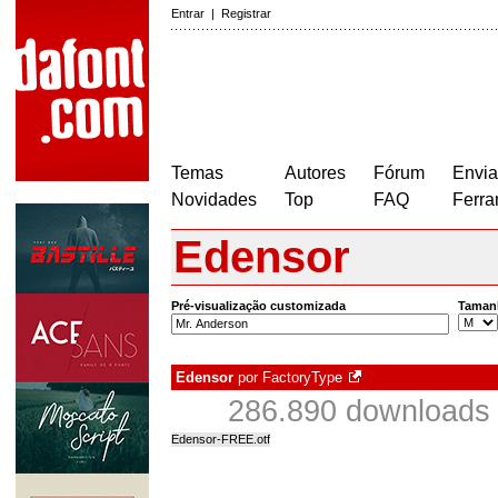
Entrar
|
Registrar
Temas
Autores
Fórum
Envia
Novidades
Top
FAQ
Ferra
Edensor
Pré-visualização customizada
Taman
Edensor
por
FactoryType
286.890 downloads 
Edensor-FREE.otf