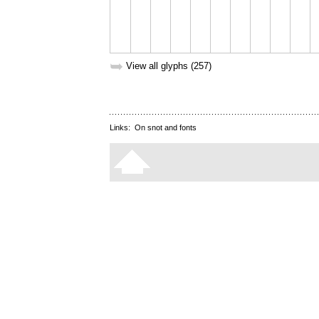
➥
View all glyphs (257)
Links:
On snot and fonts