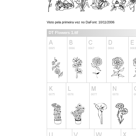
Visto pela primeira vez no DaFont: 10/11/2006
DT Flowers 1.ttf