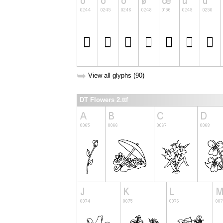
➥
View all glyphs (90)
DT Flowers 2.ttf