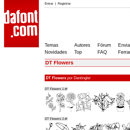
Entrar
|
Registrar
Temas
Autores
Fórum
Envia
Novidades
Top
FAQ
Ferra
DT Flowers
DT Flowers
por
Dantingler
DT Flowers 1.ttf
DT Flowers 2.ttf