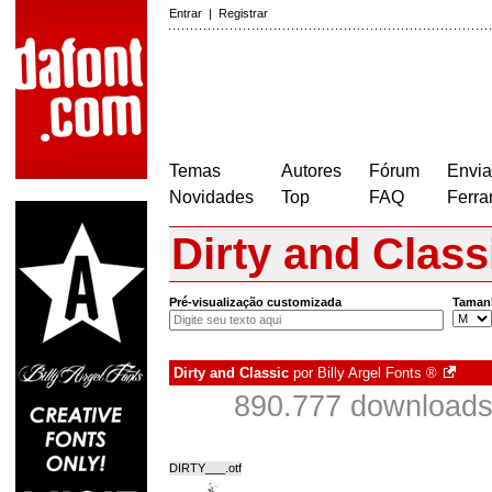
Entrar
|
Registrar
Temas
Autores
Fórum
Envia
Novidades
Top
FAQ
Ferra
Dirty and Class
Pré-visualização customizada
Taman
Dirty and Classic
por
Billy Argel Fonts ®
890.777 downloads
DIRTY___.otf