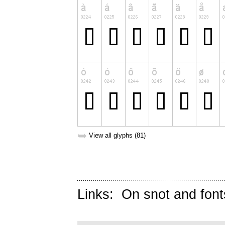
➥
View all glyphs (81)
Links:
On snot and font