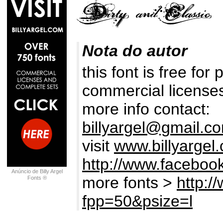
Nota do autor
this font is free for
commercial licenses
more info contact:
billyargel@gmail.c
visit
www.billyargel
http://www.facebook
Anúncio de Billy Argel
more fonts >
http:/
Fonts ®
fpp=50&psize=l