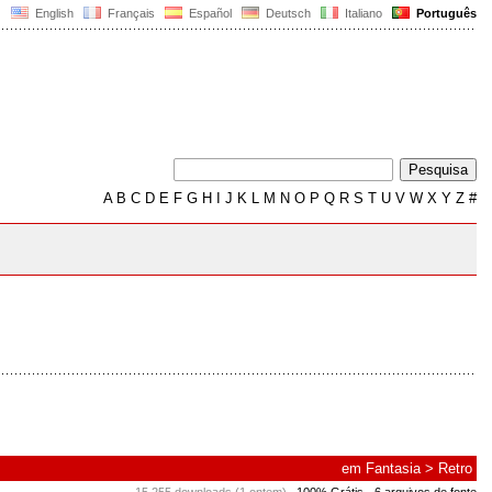
English
Français
Español
Deutsch
Italiano
Português
A
B
C
D
E
F
G
H
I
J
K
L
M
N
O
P
Q
R
S
T
U
V
W
X
Y
Z
#
em
Fantasia
>
Retro