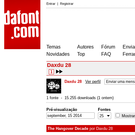
Entrar
|
Registrar
Temas
Autores
Fórum
Envia
Novidades
Top
FAQ
Ferra
Daxdu 28
1
Daxdu 28
Ver perfil
Enviar uma mens
1 fonte - 15.255 downloads (1 ontem)
Pré-visualização
Fontes
Mostrar
The Hangover Decade
por
Daxdu 28