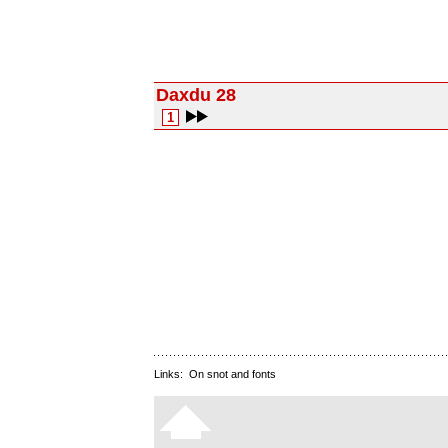
Daxdu 28
1
Links:
On snot and fonts