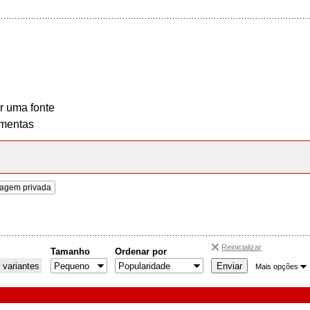
r uma fonte
mentas
agem privada
Reinicializar
Tamanho
Ordenar por
 variantes
Mais opções