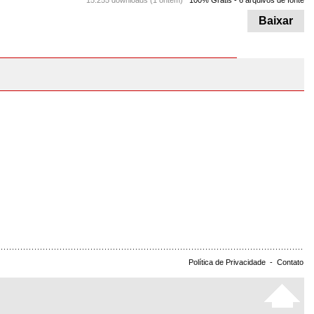
15.255 downloads (1 ontem)
100% Grátis
- 6 arquivos de fonte
Baixar
Política de Privacidade
-
Contato