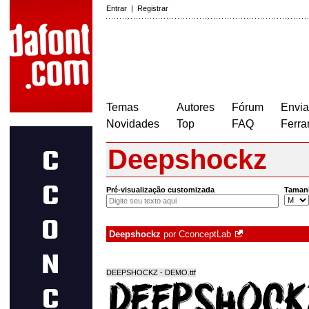
Entrar
|
Registrar
Temas
Autores
Fórum
Envia
Novidades
Top
FAQ
Ferra
Deepshockz
Pré-visualização customizada
Taman
Deepshockz
por
CconceptLab
DEEPSHOCKZ - DEMO.ttf