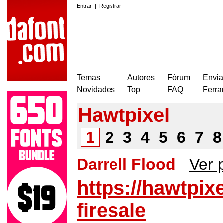
Entrar
|
Registrar
Temas
Autores
Fórum
Envia
Novidades
Top
FAQ
Ferra
Hawtpixel
1
2
3
4
5
6
7
Darrell Flood
Ver p
https://hawtpixe
firesale