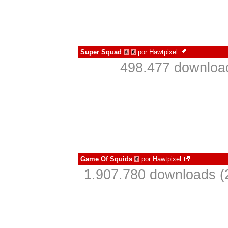
Super Squad
por
Hawtpixel
à
€
498.477 downloa
Game Of Squids
por
Hawtpixel
€
1.907.780 downloads (