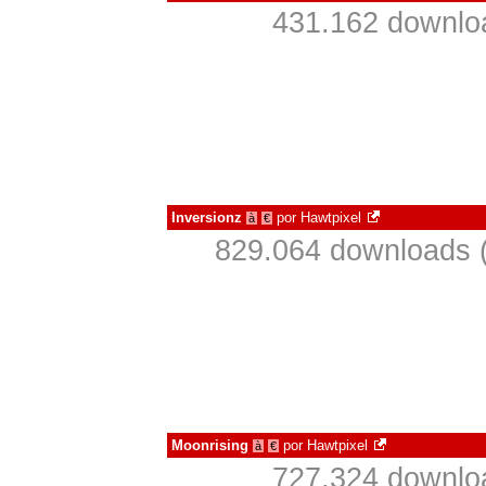
431.162 downlo
Inversionz
por
Hawtpixel
à
€
829.064 downloads 
Moonrising
por
Hawtpixel
à
€
727.324 downlo