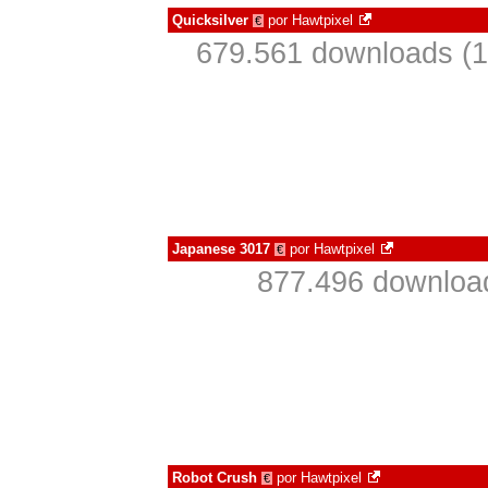
Quicksilver
por
Hawtpixel
€
679.561 downloads (
Japanese 3017
por
Hawtpixel
€
877.496 downloa
Robot Crush
por
Hawtpixel
€