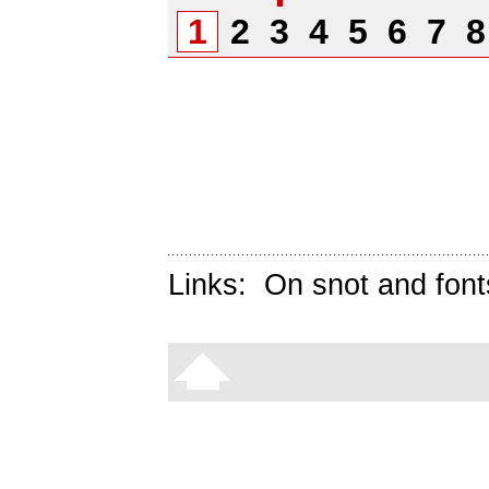
1
2
3
4
5
6
7
Links:
On snot and font