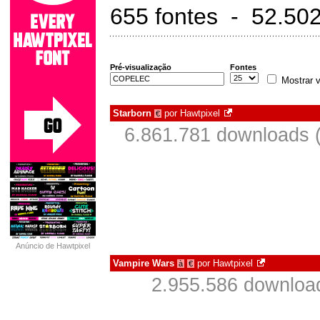
655 fontes - 52.50
Pré-visualização
Fontes
Mostrar v
Starborn
por
Hawtpixel
€
6.861.781 downloads 
Anúncio de Hawtpixel
Vampire Wars
por
Hawtpixel
à
€
2.955.586 downloa