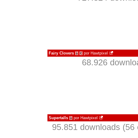
Fairy Clovers
por
Hawtpixel
à
€
68.926 downlo
Supertalls
por
Hawtpixel
à
95.851 downloads (56