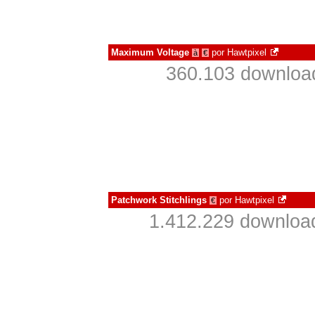
Maximum Voltage
por
Hawtpixel
à
€
360.103 downloa
Patchwork Stitchlings
por
Hawtpixel
€
1.412.229 downloa