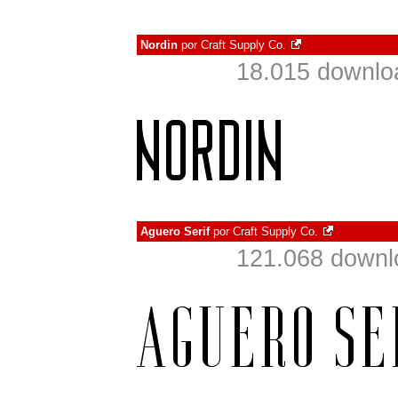
Nordin
por
Craft Supply Co.
18.015 downlo
Aguero Serif
por
Craft Supply Co.
121.068 downl