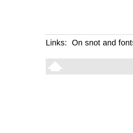
Links:
On snot and font