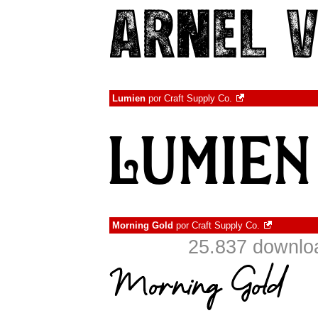
Lumien
por
Craft Supply Co.
Morning Gold
por
Craft Supply Co.
25.837 downlo