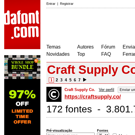
Entrar
|
Registrar
Temas
Autores
Fórum
Envia
Novidades
Top
FAQ
Ferra
Craft Supply Co
1
2
3
4
5
6
7
Craft Supply Co.
Ver perfil
Enviar u
https://craftsupply.co/
172 fontes - 3.801
Pré-visualização
Fontes