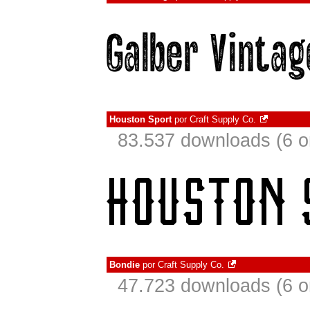
Houston Sport
por
Craft Supply Co.
83.537 downloads (6 
Bondie
por
Craft Supply Co.
47.723 downloads (6 