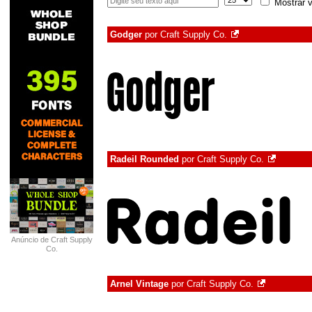
Mostrar v
Godger
por
Craft Supply Co.
Radeil Rounded
por
Craft Supply Co.
Anúncio de Craft Supply
Co.
Arnel Vintage
por
Craft Supply Co.