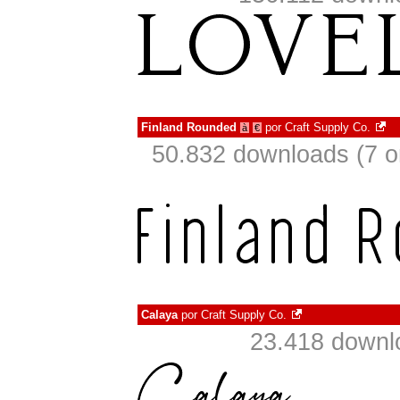
Finland Rounded
por
Craft Supply Co.
à
€
50.832 downloads (7 
Calaya
por
Craft Supply Co.
23.418 downl