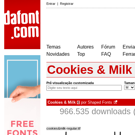
Entrar
|
Registrar
Temas
Autores
Fórum
Envia
Novidades
Top
FAQ
Ferra
Cookies & Milk
Pré-visualização customizada
Taman
Cookies & Milk
por
Shaped Fonts
€
966.535 downloads 
cookies&milk-regular.ttf