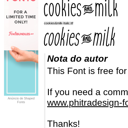
cookies&milk-Italic.ttf
Nota do autor
This Font is free f
If you need a comme
Anúncio de Shaped
www.phitradesign-f
Fonts
Thanks!