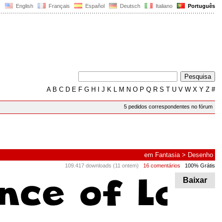
English
Français
Español
Deutsch
Italiano
Português
A
B
C
D
E
F
G
H
I
J
K
L
M
N
O
P
Q
R
S
T
U
V
W
X
Y
Z
#
5 pedidos correspondentes no fórum
em
Fantasia
>
Desenho
109.417 downloads (11 ontem)
16 comentários
100% Grátis
Baixar