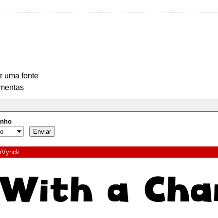
r uma fonte
mentas
nho
rVynck