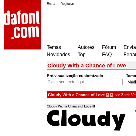
Entrar
|
Registrar
Temas
Autores
Fórum
Envia
Novidades
Top
FAQ
Ferra
Cloudy With a Chance of Love
Pré-visualização customizada
Tama
Cloudy With a Chance of Love
por
Zack Ve
à
€
Cloudy With a Chance of Love.ttf