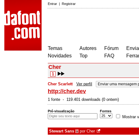
Entrar
|
Registrar
Temas
Autores
Fórum
Envia
Novidades
Top
FAQ
Ferra
Cher
1
Cher Scarlett
Ver perfil
Enviar uma mensagem p
http://cher.dev
1 fonte - 119.401 downloads (0 ontem)
Pré-visualização
Fontes
Mostrar v
Stewart Sans
por
Cher
à