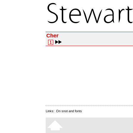
Cher
1
Links:
On snot and fonts