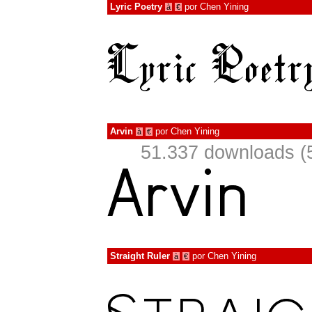
Lyric Poetry
por
Chen Yining
à
€
Arvin
por
Chen Yining
à
€
51.337 downloads (
Straight Ruler
por
Chen Yining
à
€