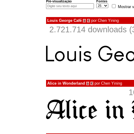
Pré-visualização
Fontes
Mostrar v
Louis George Café
por
Chen Yining
à
€
2.721.714 downloads (
Alice in Wonderland
por
Chen Yining
à
€
1