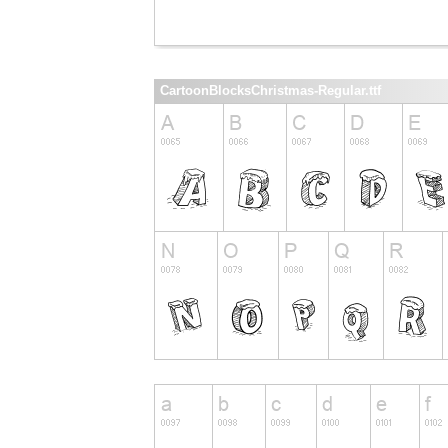
CartoonBlocksChristmas-Regular.ttf