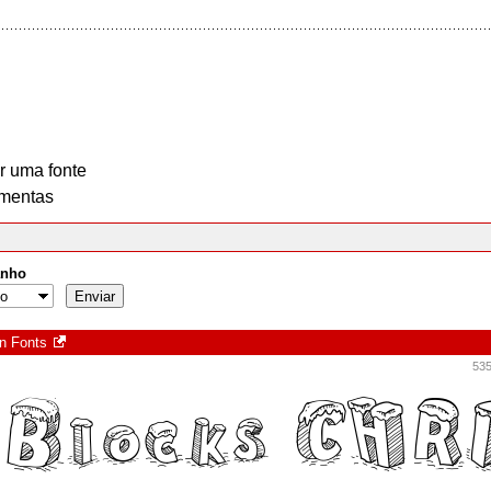
r uma fonte
mentas
nho
n Fonts
535