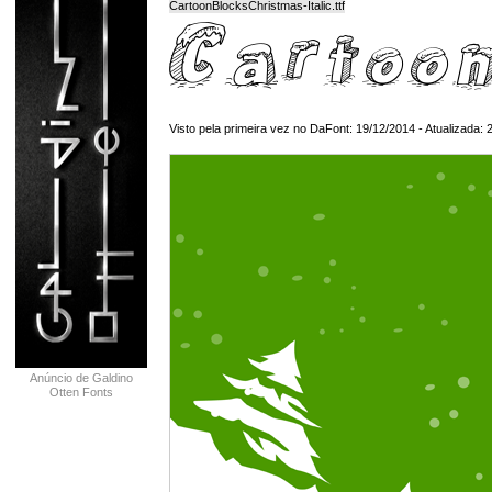
CartoonBlocksChristmas-Italic.ttf
Visto pela primeira vez no DaFont: 19/12/2014 - Atualizada: 
Anúncio de Galdino
Otten Fonts