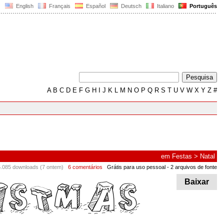
English
Français
Español
Deutsch
Italiano
Português
A
B
C
D
E
F
G
H
I
J
K
L
M
N
O
P
Q
R
S
T
U
V
W
X
Y
Z
#
em
Festas
>
Natal
.085 downloads (7 ontem)
6 comentários
Grátis para uso pessoal
- 2 arquivos de fonte
Baixar