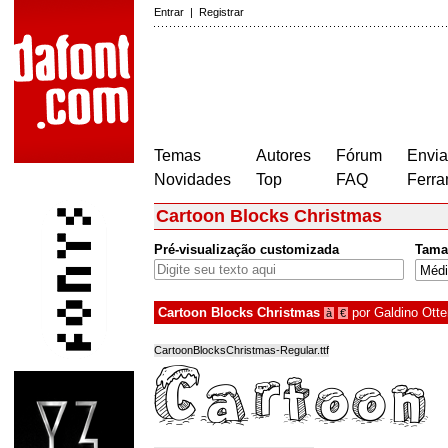
Entrar
|
Registrar
Temas
Autores
Fórum
Envia
Novidades
Top
FAQ
Ferra
Cartoon Blocks Christmas
Pré-visualização customizada
Tama
Cartoon Blocks Christmas
por
Galdino Otte
à
€
CartoonBlocksChristmas-Regular.ttf