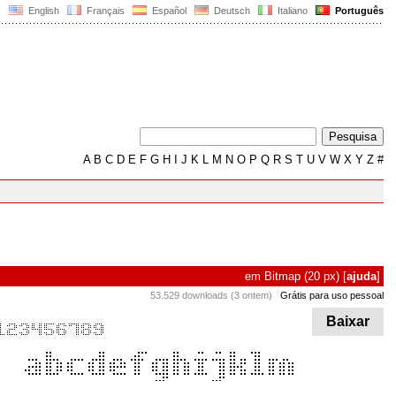
English
Français
Español
Deutsch
Italiano
Português
A
B
C
D
E
F
G
H
I
J
K
L
M
N
O
P
Q
R
S
T
U
V
W
X
Y
Z
#
em
Bitmap
(20 px)
[
ajuda
]
53.529 downloads (3 ontem)
Grátis para uso pessoal
Baixar