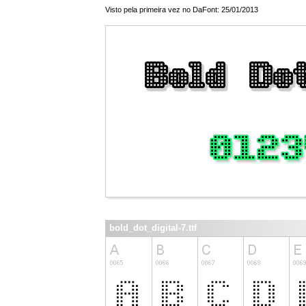
Visto pela primeira vez no DaFont: 25/01/2013
bold_dot_digital-7.ttf