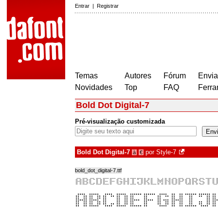
Entrar
|
Registrar
Temas
Autores
Fórum
Envia
Novidades
Top
FAQ
Ferra
Bold Dot Digital-7
Pré-visualização customizada
Bold Dot Digital-7
por
Style-7
à
€
bold_dot_digital-7.ttf