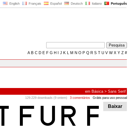
English
Français
Español
Deutsch
Italiano
Português
A
B
C
D
E
F
G
H
I
J
K
L
M
N
O
P
Q
R
S
T
U
V
W
X
Y
Z
#
em
Básica
>
Sans Serif
129.229 downloads (9 ontem)
3 comentários
Grátis para uso pessoal
Baixar