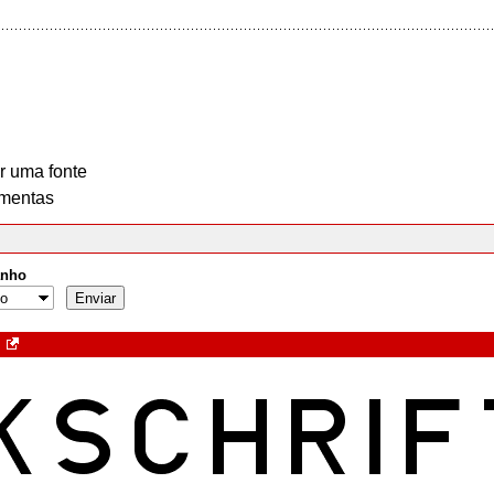
r uma fonte
mentas
nho