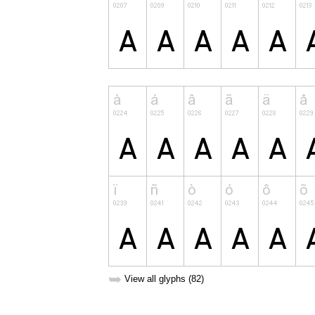
➥
View all glyphs (82)