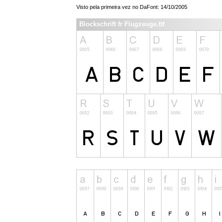
Visto pela primeira vez no DaFont: 14/10/2005
Blockschrift fr Flugzeuge.ttf