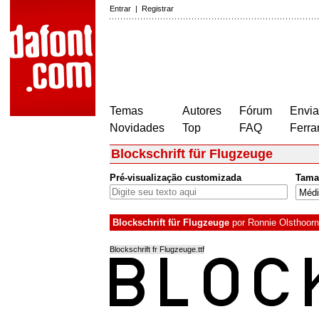
Entrar
|
Registrar
Temas
Autores
Fórum
Envia
Novidades
Top
FAQ
Ferra
Blockschrift für Flugzeuge
Pré-visualização customizada
Tama
Blockschrift für Flugzeuge
por
Ronnie Olsthoorn
Blockschrift fr Flugzeuge.ttf