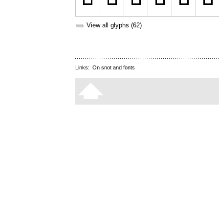
➥
View all glyphs (62)
Links:
On snot and fonts