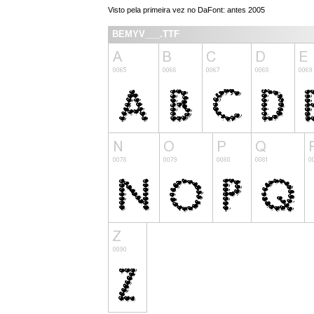
Visto pela primeira vez no DaFont: antes 2005
BEMYV___.TTF