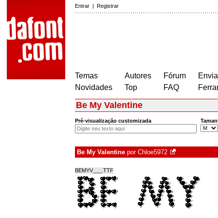
Entrar
|
Registrar
Temas
Autores
Fórum
Envia
Novidades
Top
FAQ
Ferra
Be My Valentine
Pré-visualização customizada
Taman
Be My Valentine
por
Chloe5972
BEMYV___.TTF