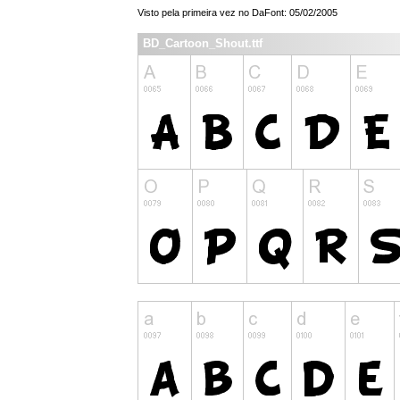
Visto pela primeira vez no DaFont: 05/02/2005
BD_Cartoon_Shout.ttf