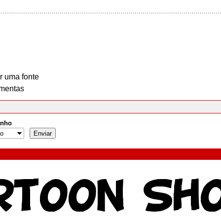
r uma fonte
mentas
nho