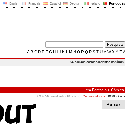
English
Français
Español
Deutsch
Italiano
Português
A
B
C
D
E
F
G
H
I
J
K
L
M
N
O
P
Q
R
S
T
U
V
W
X
Y
Z
#
66 pedidos correspondentes no fórum
em
Fantasia
>
Cômica
839.656 downloads (48 ontem)
24 comentários
100% Grátis
Baixar