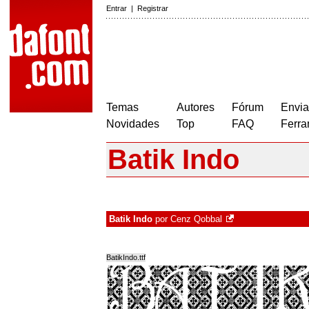
Entrar
|
Registrar
Temas
Autores
Fórum
Envia
Novidades
Top
FAQ
Ferra
Batik Indo
Batik Indo
por
Cenz Qobbal
BatikIndo.ttf